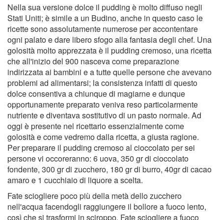
Nella sua versione dolce il pudding è molto diffuso negli
Stati Uniti; è simile a un Budino, anche in questo caso le
ricette sono assolutamente numerose per accontentare
ogni palato e dare libero sfogo alla fantasia degli chef. Una
golosità molto apprezzata è il pudding cremoso, una ricetta
che all'inizio del 900 nasceva come preparazione
indirizzata ai bambini e a tutte quelle persone che avevano
problemi ad alimentarsi; la consistenza infatti di questo
dolce consentiva a chiunque di magiarne e dunque
opportunamente preparato veniva reso particolarmente
nutriente e diventava sostitutivo di un pasto normale. Ad
oggi è presente nel ricettario essenzialmente come
golosità e come vedremo dalla ricetta, a giusta ragione.
Per preparare il pudding cremoso al cioccolato per sei
persone vi occoreranno: 6 uova, 350 gr di cioccolato
fondente, 300 gr di zucchero, 180 gr di burro, 40gr di cacao
amaro e 1 cucchiaio di liquore a scelta.
Fate sciogliere poco più della metà dello zucchero
nell'acqua facendogli raggiungere il bollore a fuoco lento,
così che si trasformi in sciroppo. Fate sciogliere a fuoco